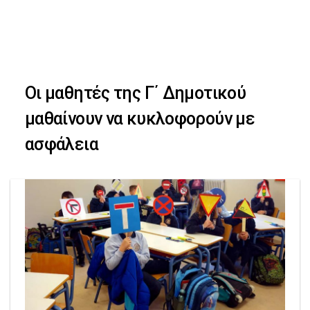
Skip
Skip
to
primary
links
navigation
Οι μαθητές της Γ΄ Δημοτικού
Skip
μαθαίνουν να κυκλοφορούν με
to
ασφάλεια
content