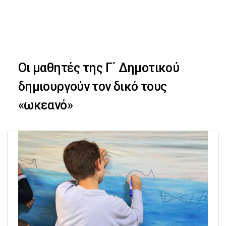
Skip
Skip
to
primary
links
navigation
Οι μαθητές της Γ΄ Δημοτικού
Skip
δημιουργούν τον δικό τους
to
«ωκεανό»
content