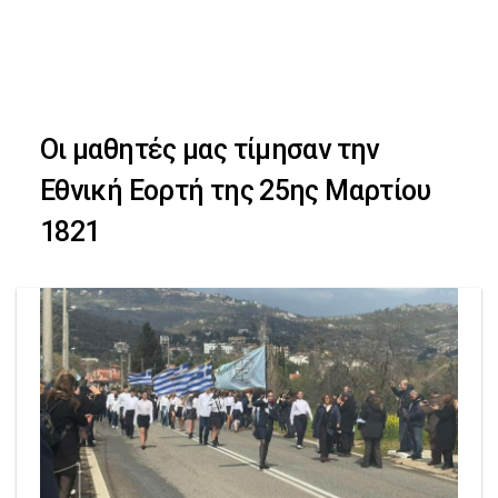
Skip
Skip
to
primary
links
navigation
Οι μαθητές μας τίμησαν την
Skip
Εθνική Εορτή της 25ης Μαρτίου
to
1821
content