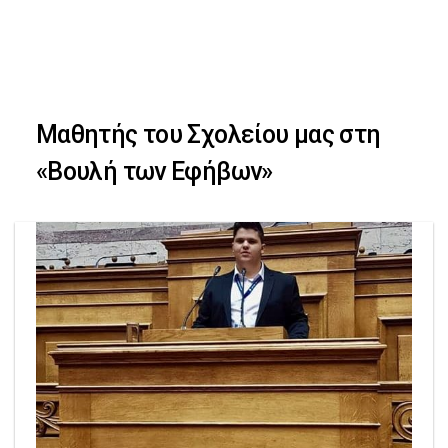
Skip
Skip
to
primary
links
navigation
Μαθητής του Σχολείου μας στη
Skip
«Βουλή των Εφήβων»
to
content