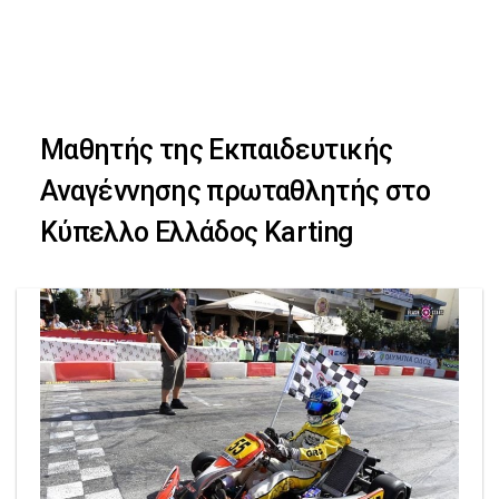
Skip
Skip
to
primary
links
navigation
Μαθητής της Εκπαιδευτικής
Skip
Αναγέννησης πρωταθλητής στο
to
Κύπελλο Ελλάδος Karting
content