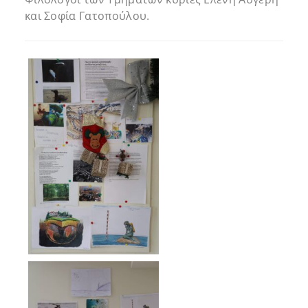
και Σοφία Γατοπούλου.