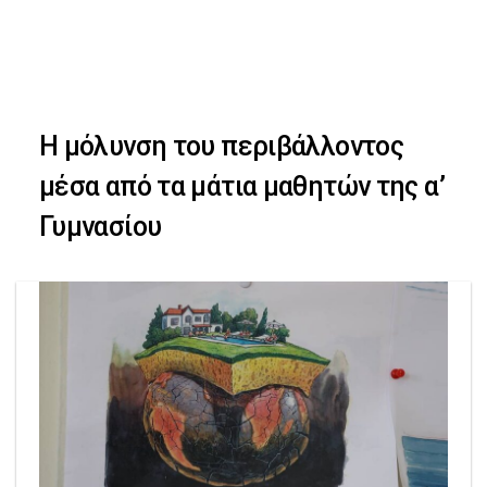
Skip
Skip
to
primary
links
navigation
Η μόλυνση του περιβάλλοντος
Skip
μέσα από τα μάτια μαθητών της α’
to
Γυμνασίου
content