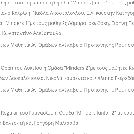
Open του Γυμνασίου η Ομάδα ‘’Minders Junior” με τους μα
ιανό Κατρίνη, Νικόλα Αποστόλογλου, Ε.Α. και στην Κατηγο
α “Minders 1’’με τους μαθητές Λάμπρο Ιακωβάκη, Ειρήνη Π
 Κωνσταντίνο Αλεξόπουλο.
 των Μαθητικών Ομάδων ανέλαβε ο Προπονητής Ρομποτι
 Open του Λυκείου η Ομάδα “Minders 2’’με τους μαθητές Κ
δων Δασκαλόπουλο, Νικόλα Κούρεντα και Φίλιππο Γκερεδά
 των Μαθητικών Ομάδων ανέλαβε ο Προπονητής Ρομποτι
Regular του Γυμνασίου η Ομάδα “Minders Junior 2’’ με το
α Βαλεοντή και Γρηγόρη Μαλισόβα.