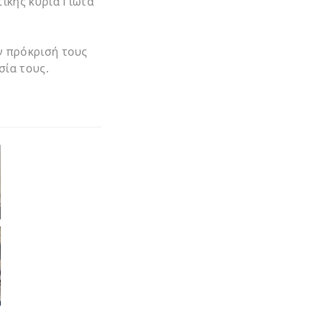
ικής κυρία Γιώτα
ν πρόκρισή τους
σία τους.