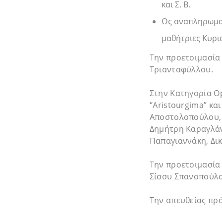
και Σ. Β.
Ως αναπληρωματ
μαθήτριες Κυρια
Την προετοιμασία
Τριανταφύλλου.
Στην Κατηγορία O
‘’Aristourgima” κ
Αποστολοπούλου, 
Δημήτρη Καραγλάν
Παπαγιαννάκη, Δι
Την προετοιμασία
Σίσσυ Σπανοπούλο
Την απευθείας πρό