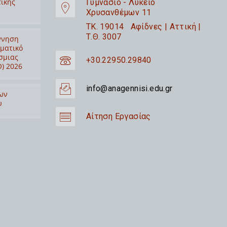
τικής
Γυμνάσιο - Λύκειο
Χρυσανθέμων 11
TK. 19014 Αφίδνες | Αττική |
Τ.Θ. 3007
ννηση
ιματικό
σμιας
+30.22950.29840
) 2026
info@anagennisi.edu.gr
ων
υ
Αίτηση Εργασίας