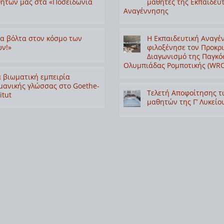
ητών μας στα «Ποσειδώνια
μαθητές της Εκπαιδευ
Αναγέννησης
α βόλτα στον κόσμο των
Η Εκπαιδευτική Αναγέ
ν!»
φιλοξένησε τον Προκρ
Διαγωνισμό της Παγκό
Ολυμπιάδας Ρομποτικής (WRO
 βιωματική εμπειρία
μανικής γλώσσας στο Goethe-
Τελετή Αποφοίτησης τ
itut
μαθητών της Γ’ Λυκείο