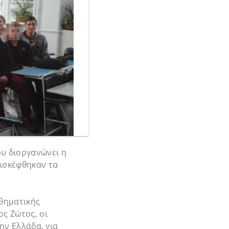
υ διοργανώνει η
πισκέφθηκαν τα
θηματικής
ος Ζώτος, οι
ην Ελλάδα, για