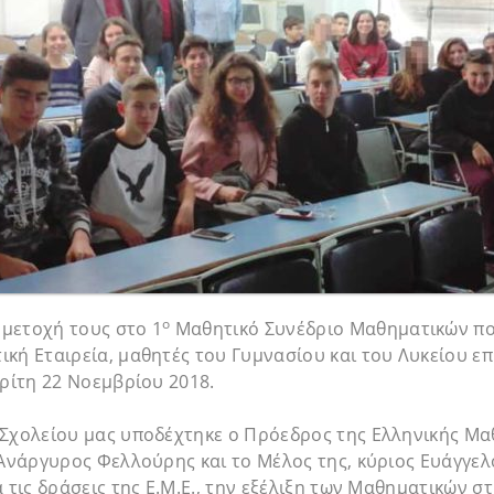
ο
μετοχή τους στο 1
Μαθητικό Συνέδριο Μαθηματικών πο
κή Εταιρεία, μαθητές του Γυμνασίου και του Λυκείου ε
Τρίτη 22 Νοεμβρίου 2018.
 Σχολείου μας υποδέχτηκε ο Πρόεδρος της Ελληνικής Μα
 Ανάργυρος Φελλούρης και το Μέλος της, κύριος Ευάγγελ
α τις δράσεις της Ε.Μ.Ε., την εξέλιξη των Μαθηματικών στ