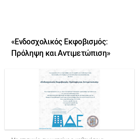
Skip
Skip
to
primary
links
navigation
«Ενδοσχολικός Εκφοβισμός:
Skip
Πρόληψη και Αντιμετώπιση»
to
content