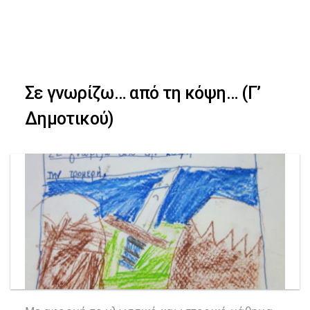
Skip
Skip
to
primary
links
navigation
Σε γνωρίζω… από τη κόψη… (Γ’
Skip
Δημοτικού)
to
content