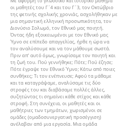
Με αφορμή το γλωσσικό και ιστορικό μάθημα
οι μαθητές του Γ΄4 και του Γ΄3, τον Οκτώβριο
της φετινής σχολικής χρονιάς, ασχολήθηκαν με
μια σημαντική ελληνική προσωπικότητα, τον
Διονύσιο Σολωμό, τον Εθνικό μας ποιητή.
Όντας ήδη εξοικειωμένοι με τον Εθνικό μας
Ύμνο σε επίπεδο απαγγελίας, ήρθε η ώρα να
τον αναλύσουμε και να τον μάθουμε σωστά.
Πριν απ’ αυτό όμως, γνωρίσαμε τον ποιητή και
τη ζωή του. Πού γεννήθηκε; Πότε; Πού έζησε;
Πότε έγραψε τον Εθνικό Ύμνο; Κάτω από ποιες
συνθήκες; Τι τον ενέπνευσε; Αφού τα μάθαμε
και τα καταγράψαμε, αναλύσαμε τις δύο
στροφές του και διαβάσαμε πολλές άλλες,
συζητώντας τι σημαίνει κάθε στίχος και κάθε
στροφή. Στη συνέχεια, οι μαθητές και οι
μαθήτριες των τμημάτων, χωρισμένοι σε
ομάδες (ομαδοσυνεργατική προσέγγιση)
ανέλαβαν από μια εργασία. Μια ομάδα