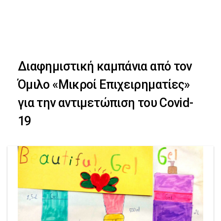
Skip
Skip
to
primary
links
navigation
Διαφημιστική καμπάνια από τον
Skip
Όμιλο «Μικροί Επιχειρηματίες»
to
για την αντιμετώπιση του Covid-
content
19