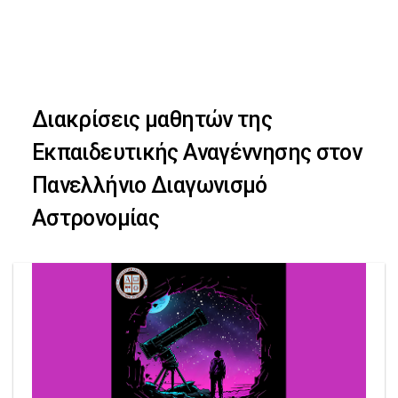
Skip
Skip
to
primary
links
navigation
Διακρίσεις μαθητών της
Skip
Εκπαιδευτικής Αναγέννησης στον
to
Πανελλήνιο Διαγωνισμό
content
Αστρονομίας