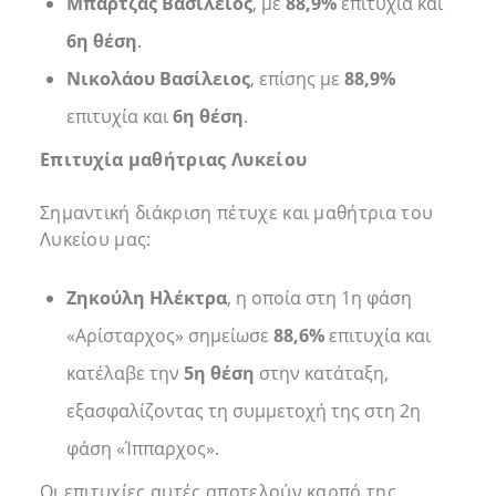
Μπάρτζας Βασίλειος
, με
88,9%
επιτυχία και
6η θέση
.
Νικολάου Βασίλειος
, επίσης με
88,9%
επιτυχία και
6η θέση
.
Επιτυχία μαθήτριας Λυκείου
Σημαντική διάκριση πέτυχε και μαθήτρια του
Λυκείου μας:
Ζηκούλη Ηλέκτρα
, η οποία στη 1η φάση
«Αρίσταρχος» σημείωσε
88,6%
επιτυχία και
κατέλαβε την
5η θέση
στην κατάταξη,
εξασφαλίζοντας τη συμμετοχή της στη 2η
φάση «Ίππαρχος».
Οι επιτυχίες αυτές αποτελούν καρπό της