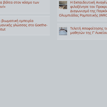
α βόλτα στον κόσμο των
Η Εκπαιδευτική Αναγέ
ν!»
φιλοξένησε τον Προκρ
Διαγωνισμό της Παγκό
Ολυμπιάδας Ρομποτικής (WRO
 βιωματική εμπειρία
μανικής γλώσσας στο Goethe-
Τελετή Αποφοίτησης τ
itut
μαθητών της Γ’ Λυκείο