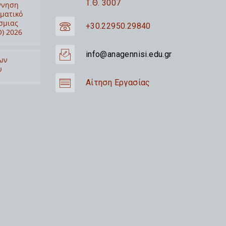
Τ.Θ. 3007
ννηση
ιματικό
σμιας
+30.22950.29840
) 2026
info@anagennisi.edu.gr
ων
υ
Αίτηση Εργασίας