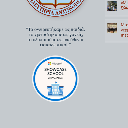
«Μι
ζώω
Μια
"Το ονειρευτήκαμε ως παιδιά,
γερ
το χρειαστήκαμε ως γονείς,
Inst
το υλοποιούμε ως υπεύθυνοι
εκπαιδευτικοί."