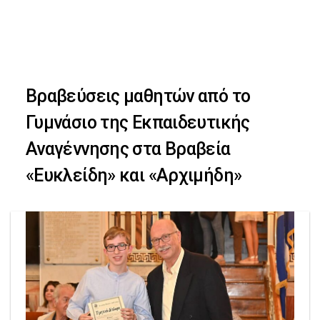
Skip
Skip
to
primary
links
navigation
Βραβεύσεις μαθητών από το
Skip
Γυμνάσιο της Εκπαιδευτικής
to
Αναγέννησης στα Βραβεία
content
«Ευκλείδη» και «Αρχιμήδη»