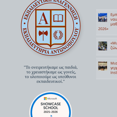
Εμπ
ναυ
μαθ
2026»
«Μι
ζώω
Μια
"Το ονειρευτήκαμε ως παιδιά,
γερ
το χρειαστήκαμε ως γονείς,
Inst
το υλοποιούμε ως υπεύθυνοι
εκπαιδευτικοί."