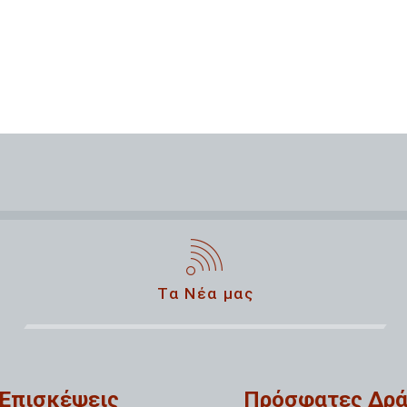
Τα Νέα μας
Επισκέψεις
Πρόσφατες Δρά