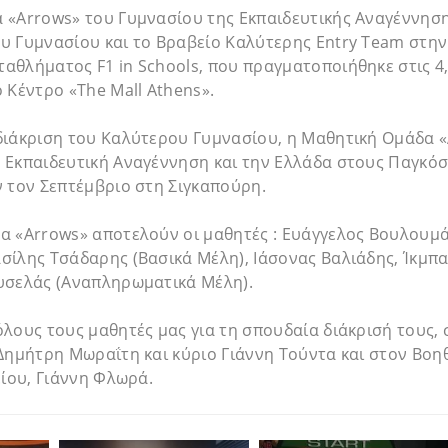
 «Arrows» του Γυμνασίου της Εκπαιδευτικής Αναγέννηση
υ Γυμνασίου και το Βραβείο Καλύτερης Entry Team στην
θλήματος F1 in Schools, που πραγματοποιήθηκε στις 4,
 Κέντρο «The Mall Athens».
διάκριση του Καλύτερου Γυμνασίου, η Μαθητική Ομάδα 
 Εκπαιδευτική Αναγέννηση και την Ελλάδα στους Παγκόσ
 τον Σεπτέμβριο στη Σιγκαπούρη.
α «Arrows» αποτελούν οι μαθητές : Ευάγγελος Βουλουμ
σίλης Τσάδαρης (Βασικά Μέλη), Ιάσονας Βαλιάδης, Ίκμπ
υσελάς (Αναπληρωματικά Μέλη).
λους τους μαθητές μας για τη σπουδαία διάκρισή τους,
 Δημήτρη Μωραΐτη και κύριο Γιάννη Τούντα και στον Βο
είου, Γιάννη Φλωρά.