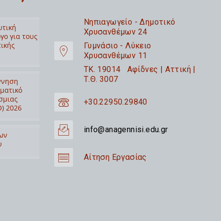
Nηπιαγωγείο - Δημοτικό
υτική
Χρυσανθέμων 24
γο για τους
τικής
Γυμνάσιο - Λύκειο
Χρυσανθέμων 11
TK. 19014 Αφίδνες | Αττική |
Τ.Θ. 3007
ννηση
ιματικό
σμιας
+30.22950.29840
) 2026
info@anagennisi.edu.gr
ων
υ
Αίτηση Εργασίας