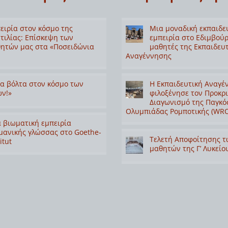
ειρία στον κόσμο της
Μια μοναδική εκπαιδε
τιλίας: Επίσκεψη των
εμπειρία στο Εδιμβούρ
ητών μας στα «Ποσειδώνια
μαθητές της Εκπαιδευ
Αναγέννησης
α βόλτα στον κόσμο των
Η Εκπαιδευτική Αναγέ
ν!»
φιλοξένησε τον Προκρ
Διαγωνισμό της Παγκό
Ολυμπιάδας Ρομποτικής (WRO
 βιωματική εμπειρία
μανικής γλώσσας στο Goethe-
Τελετή Αποφοίτησης τ
itut
μαθητών της Γ’ Λυκείο