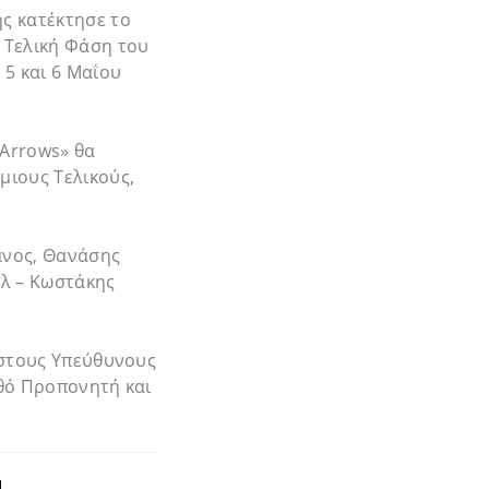
ς κατέκτησε το
 Τελική Φάση του
 5 και 6 Μαΐου
«Arrows» θα
μιους Τελικούς,
άνος, Θανάσης
αλ – Κωστάκης
 στους Υπεύθυνους
ηθό Προπονητή και