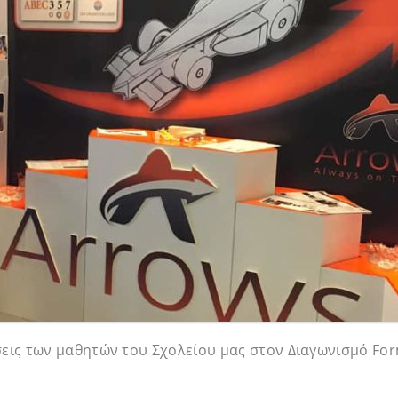
σεις των μαθητών του Σχολείου μας στον Διαγωνισμό For