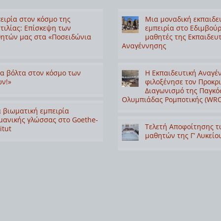
ειρία στον κόσμο της
Μια μοναδική εκπαιδε
τιλίας: Επίσκεψη των
εμπειρία στο Εδιμβούρ
ητών μας στα «Ποσειδώνια
μαθητές της Εκπαιδευ
Αναγέννησης
α βόλτα στον κόσμο των
Η Εκπαιδευτική Αναγέ
ν!»
φιλοξένησε τον Προκρ
Διαγωνισμό της Παγκό
Ολυμπιάδας Ρομποτικής (WRO
 βιωματική εμπειρία
μανικής γλώσσας στο Goethe-
Τελετή Αποφοίτησης τ
itut
μαθητών της Γ’ Λυκείο