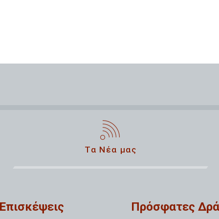
Τα Νέα μας
Επισκέψεις
Πρόσφατες Δρά