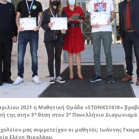
πριλίου 2021 η Μαθητική Ομάδα «
STONKS
1618» βραβ
η
ο
ή της στην 3
θέση στον 3
Πανελλήνιο Διαγωνισμό 
Σχολείου μας συμμετείχαν οι μαθητές: Ιωάννης Γκαμ
ρία Ελένη Νικολάου.