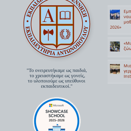
Εμπ
ναυ
μαθ
2026»
«Μι
ζώω
Μια
"Το ονειρευτήκαμε ως παιδιά,
γερ
το χρειαστήκαμε ως γονείς,
Inst
το υλοποιούμε ως υπεύθυνοι
εκπαιδευτικοί."