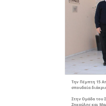
Την Πέμπτη 15 Α
σπουδαία διάκρισ
Στην Ομάδα του 
Ζηκούλης και Μα