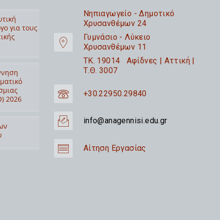
Nηπιαγωγείο - Δημοτικό
υτική
Χρυσανθέμων 24
γο για τους
τικής
Γυμνάσιο - Λύκειο
Χρυσανθέμων 11
TK. 19014 Αφίδνες | Αττική |
Τ.Θ. 3007
ννηση
ιματικό
σμιας
+30.22950.29840
) 2026
info@anagennisi.edu.gr
ων
υ
Αίτηση Εργασίας