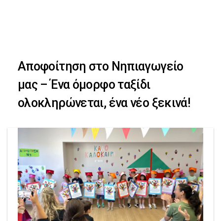
Skip
Skip
to
primary
links
navigation
Αποφοίτηση στο Νηπιαγωγείο
Skip
μας – Ένα όμορφο ταξίδι
to
ολοκληρώνεται, ένα νέο ξεκινά!
content