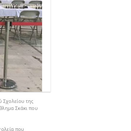
ύ Σχολείου της
θλημα Σκάκι που
χολεία που