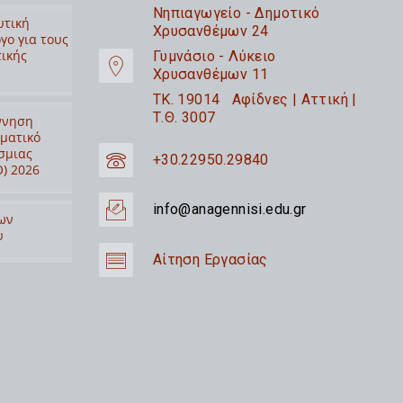
Nηπιαγωγείο - Δημοτικό
υτική
Χρυσανθέμων 24
γο για τους
τικής
Γυμνάσιο - Λύκειο
Χρυσανθέμων 11
TK. 19014 Αφίδνες | Αττική |
Τ.Θ. 3007
ννηση
ιματικό
σμιας
+30.22950.29840
) 2026
info@anagennisi.edu.gr
ων
υ
Αίτηση Εργασίας