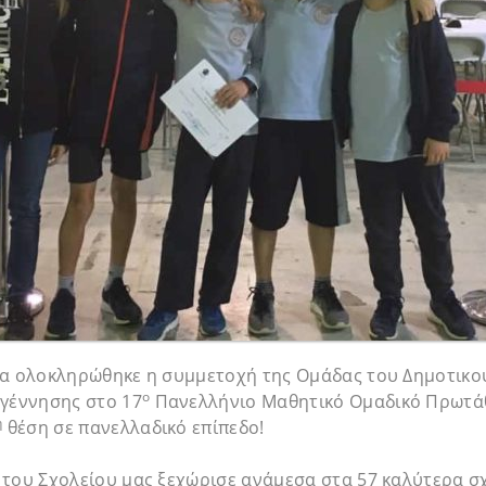
ία ολοκληρώθηκε η συμμετοχή της Ομάδας του Δημοτικο
ο
αγέννησης στο 17
Πανελλήνιο Μαθητικό Ομαδικό Πρωτά
η
θέση σε πανελλαδικό επίπεδο!
 του Σχολείου μας ξεχώρισε ανάμεσα στα 57 καλύτερα σ