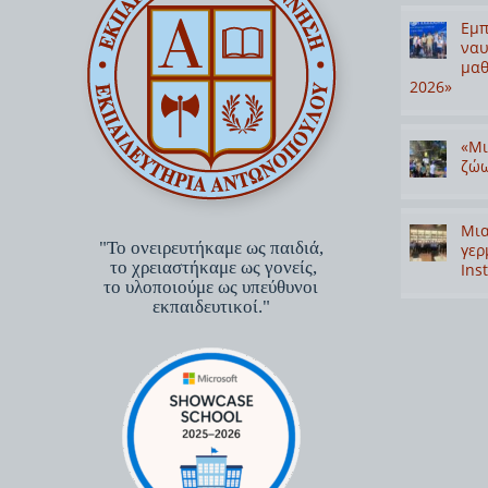
Εμπ
ναυ
μαθ
2026»
«Μι
ζώω
Μια
"Το ονειρευτήκαμε ως παιδιά,
γερ
το χρειαστήκαμε ως γονείς,
Inst
το υλοποιούμε ως υπεύθυνοι
εκπαιδευτικοί."