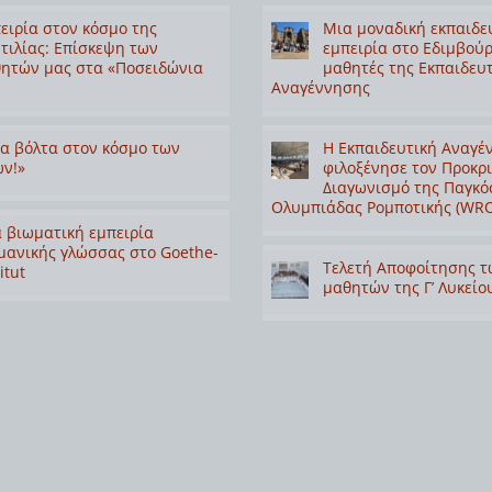
ειρία στον κόσμο της
Μια μοναδική εκπαιδε
τιλίας: Επίσκεψη των
εμπειρία στο Εδιμβούρ
ητών μας στα «Ποσειδώνια
μαθητές της Εκπαιδευ
Αναγέννησης
α βόλτα στον κόσμο των
Η Εκπαιδευτική Αναγέ
ν!»
φιλοξένησε τον Προκρ
Διαγωνισμό της Παγκό
Ολυμπιάδας Ρομποτικής (WRO
 βιωματική εμπειρία
μανικής γλώσσας στο Goethe-
Τελετή Αποφοίτησης τ
itut
μαθητών της Γ’ Λυκείο