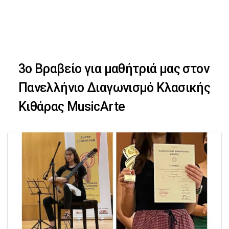
Skip
Skip
to
primary
links
navigation
3ο Βραβείο για μαθήτριά μας στον
Skip
Πανελλήνιο Διαγωνισμό Κλασικής
to
Κιθάρας MusicArte
content