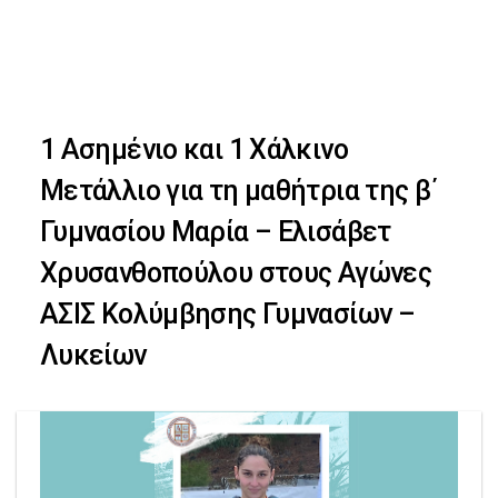
Skip
Skip
to
primary
links
navigation
1 Ασημένιο και 1 Χάλκινο
Skip
Μετάλλιο για τη μαθήτρια της β΄
to
Γυμνασίου Μαρία – Ελισάβετ
content
Χρυσανθοπούλου στους Αγώνες
ΑΣΙΣ Κολύμβησης Γυμνασίων –
Λυκείων