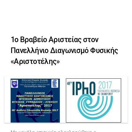
Skip
Skip
to
primary
links
navigation
1ο Βραβείο Αριστείας στον
Skip
Πανελλήνιο Διαγωνισμό Φυσικής
to
«Αριστοτέλης»
content