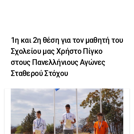
Skip
Skip
to
primary
links
navigation
1η και 2η θέση για τον μαθητή του
Skip
Σχολείου μας Χρήστο Πίγκο
to
στους Πανελλήνιους Αγώνες
content
Σταθερού Στόχου