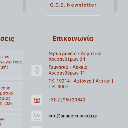
G.C.E. Newsletter
σεις
Επικοινωνία
Nηπιαγωγείο - Δημοτικό
υτική
Χρυσανθέμων 24
γο για τους
τικής
Γυμνάσιο - Λύκειο
Χρυσανθέμων 11
TK. 19014 Αφίδνες | Αττική |
Τ.Θ. 3007
ννηση
ιματικό
σμιας
+30.22950.29840
) 2026
info@anagennisi.edu.gr
ων
υ