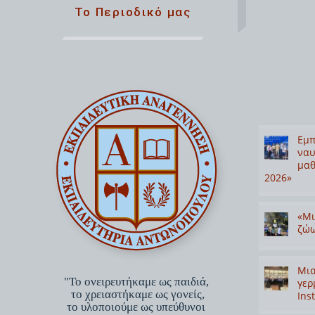
Το Περιοδικό μας
Εμπ
ναυ
μαθ
2026»
«Μι
ζώω
Μια
"Το ονειρευτήκαμε ως παιδιά,
γερ
το χρειαστήκαμε ως γονείς,
Inst
το υλοποιούμε ως υπεύθυνοι