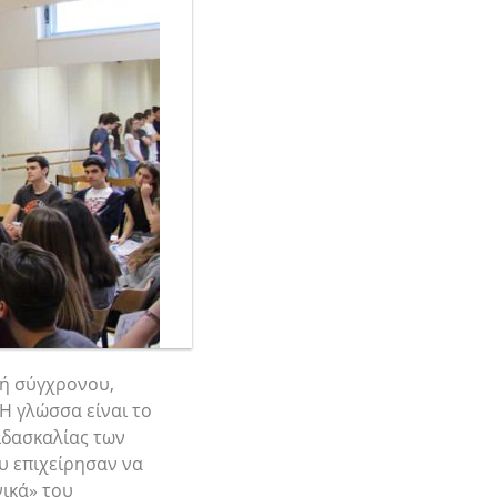
 ή σύγχρονου,
Η γλώσσα είναι το
διδασκαλίας των
ου επιχείρησαν να
ικά» του