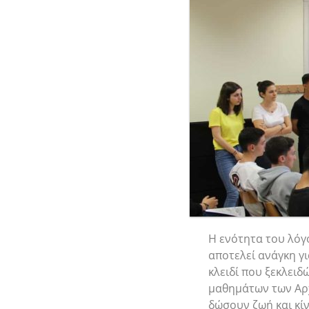
Η ενότητα του λόγ
αποτελεί ανάγκη γι
κλειδί που ξεκλειδ
μαθημάτων των Αρχα
δώσουν ζωή και κί