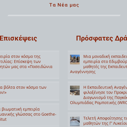
Τα Νέα μας
Επισκέψεις
Πρόσφατες Δρά
ειρία στον κόσμο της
Μια μοναδική εκπαιδε
τιλίας: Επίσκεψη των
εμπειρία στο Εδιμβούρ
ητών μας στα «Ποσειδώνια
μαθητές της Εκπαιδευ
Αναγέννησης
α βόλτα στον κόσμο των
Η Εκπαιδευτική Αναγέ
ν!»
φιλοξένησε τον Προκρ
Διαγωνισμό της Παγκό
Ολυμπιάδας Ρομποτικής (WRO
 βιωματική εμπειρία
μανικής γλώσσας στο Goethe-
Τελετή Αποφοίτησης τ
itut
μαθητών της Γ’ Λυκείο