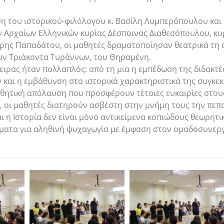
η του ιστορικού-φιλόλογου κ. Βασίλη Λυμπερόπουλου και
 Αρχαίων Ελληνικών κυρίας Δέσποινας Διαθεσόπουλου, κυ
όρης Παπαδάτου, οι μαθητές δραματοποίησαν θεατρικά τη 
των Τριάκοντα Τυράννων, του Θηραμένη.
ειρας ήταν πολλαπλός: από τη μια η εμπέδωση της διδακτέ
 και η εμβάθυνση στα ιστορικά χαρακτηριστικά της συγκεκ
σθητική απόλαυση που προσφέρουν τέτοιες ευκαιρίες στου
, οι μαθητές διατηρούν ασβέστη στην μνήμη τους την πεπο
ι η Ιστορία δεν είναι μόνο αντικείμενα κοπιώδους θεωρητι
ματα για αληθινή ψυχαγωγία με έμφαση στον ομαδοσυνεργ