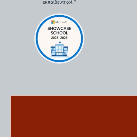
εκπαιδευτικοί."