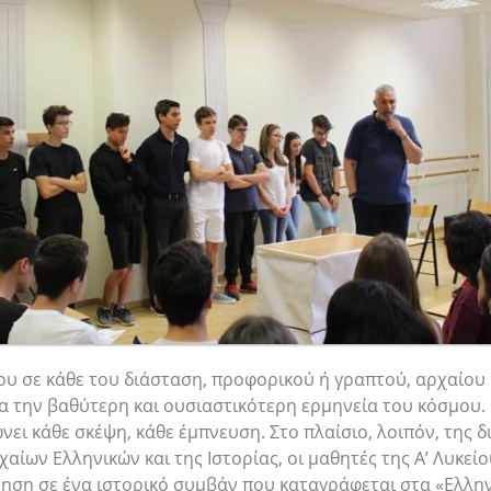
ου σε κάθε του διάσταση, προφορικού ή γραπτού, αρχαίου
α την βαθύτερη και ουσιαστικότερη ερμηνεία του κόσμου. 
ώνει κάθε σκέψη, κάθε έμπνευση. Στο πλαίσιο, λοιπόν, της 
ίων Ελληνικών και της Ιστορίας, οι μαθητές της Α’ Λυκεί
νηση σε ένα ιστορικό συμβάν που καταγράφεται στα «Ελλην