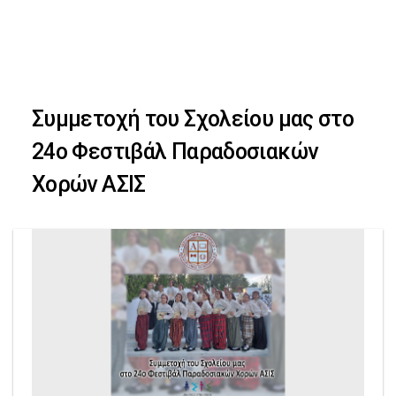
Skip
Skip
to
primary
links
navigation
Συμμετοχή του Σχολείου μας στο
Skip
24ο Φεστιβάλ Παραδοσιακών
to
Χορών ΑΣΙΣ
content