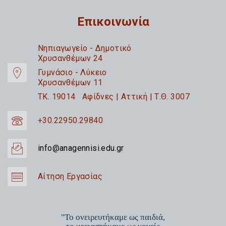
Επικοινωνία
Nηπιαγωγείο - Δημοτικό
Χρυσανθέμων 24
Γυμνάσιο - Λύκειο
Χρυσανθέμων 11
TK. 19014 Αφίδνες | Αττική | Τ.Θ. 3007
+30.22950.29840
info@anagennisi.edu.gr
Αίτηση Εργασίας
"Το ονειρευτήκαμε ως παιδιά,