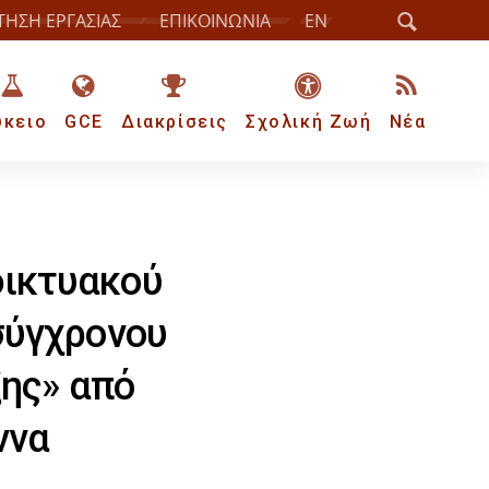
ΤΗΣΗ ΕΡΓΑΣΙΑΣ
ΕΠΙΚΟΙΝΩΝΙΑ
EN
ύκειο
GCE
Διακρίσεις
Σχολική Ζωή
Νέα
δικτυακού
σύγχρονου
ξης» από
ννα