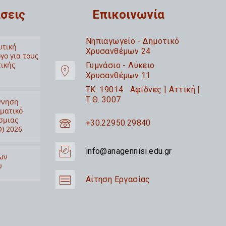
σεις
Επικοινωνία
Nηπιαγωγείο - Δημοτικό
υτική
Χρυσανθέμων 24
γο για τους
τικής
Γυμνάσιο - Λύκειο
Χρυσανθέμων 11
TK. 19014 Αφίδνες | Αττική |
Τ.Θ. 3007
ννηση
ιματικό
σμιας
+30.22950.29840
) 2026
info@anagennisi.edu.gr
ων
υ
Αίτηση Εργασίας