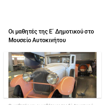
Skip
Skip
to
primary
links
navigation
Οι μαθητές της Ε΄ Δημοτικού στο
Skip
Μουσείο Αυτοκινήτου
to
content