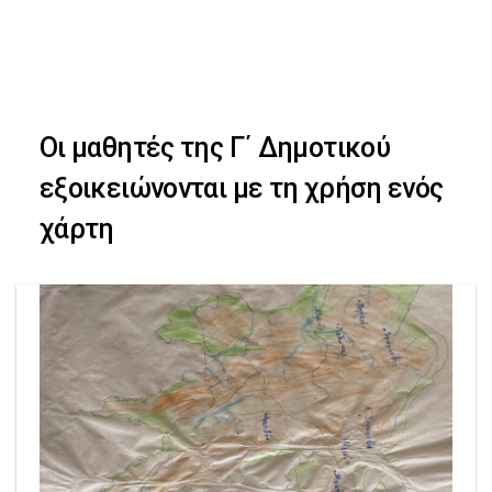
Skip
Skip
to
primary
links
navigation
Οι μαθητές της Γ΄ Δημοτικού
Skip
εξοικειώνονται με τη χρήση ενός
to
χάρτη
content