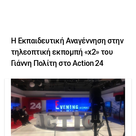
Skip
Skip
to
primary
links
navigation
Η Εκπαιδευτική Αναγέννηση στην
Skip
τηλεοπτική εκπομπή «x2» του
to
Γιάννη Πολίτη στο Action 24
content