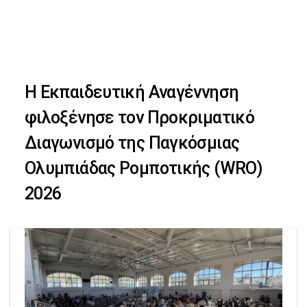
Skip
Skip
to
primary
links
navigation
Η Εκπαιδευτική Αναγέννηση
Skip
φιλοξένησε τον Προκριματικό
to
Διαγωνισμό της Παγκόσμιας
content
Ολυμπιάδας Ρομποτικής (WRO)
2026