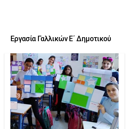
Skip
Skip
to
primary
links
navigation
Εργασία Γαλλικών Ε΄ Δημοτικού
Skip
to
content