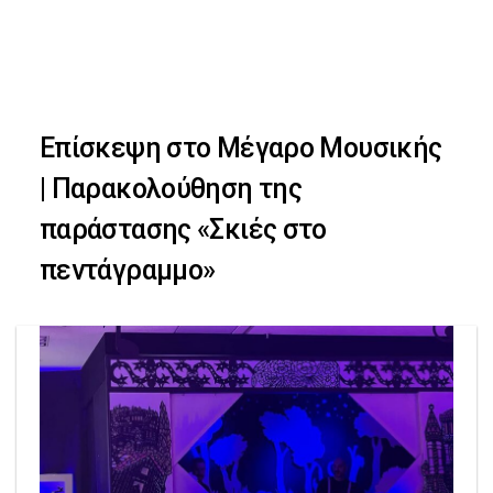
Skip
Skip
to
primary
links
navigation
Επίσκεψη στο Μέγαρο Μουσικής
Skip
| Παρακολούθηση της
to
παράστασης «Σκιές στο
content
πεντάγραμμο»