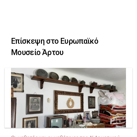
Skip
Skip
to
primary
links
navigation
Επίσκεψη στο Ευρωπαϊκό
Skip
Μουσείο Άρτου
to
content