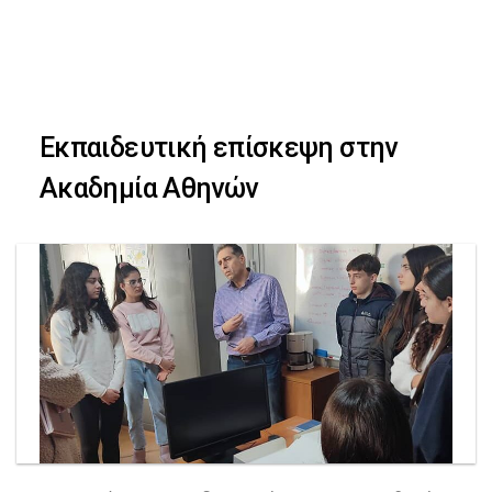
Skip
Skip
to
primary
links
navigation
Εκπαιδευτική επίσκεψη στην
Skip
Ακαδημία Αθηνών
to
content