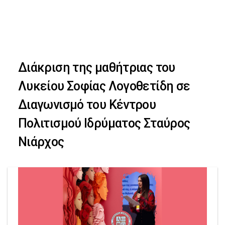
Skip
Skip
to
primary
links
navigation
Διάκριση της μαθήτριας του
Skip
Λυκείου Σοφίας Λογοθετίδη σε
to
Διαγωνισμό του Κέντρου
content
Πολιτισμού Ιδρύματος Σταύρος
Νιάρχος