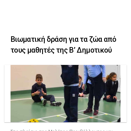
Skip
Skip
to
primary
links
navigation
Βιωματική δράση για τα ζώα από
Skip
τους μαθητές της Β’ Δημοτικού
to
content