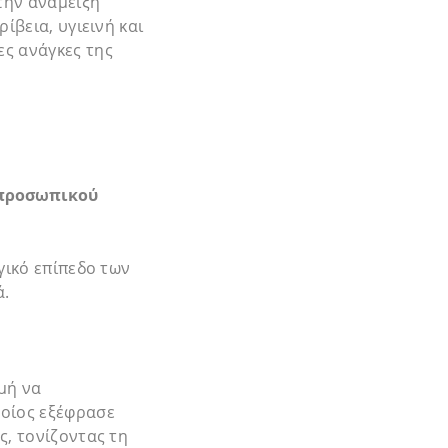
την ανάμειξη
ίβεια, υγιεινή και
ες ανάγκες της
 προσωπικού
γικό επίπεδο των
ά.
μή να
ποίος εξέφρασε
ς, τονίζοντας τη