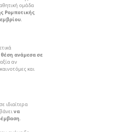
μαθητική ομάδα
ς Ρομποτικής
οεμβρίου
.
ετικά
 θέση ανάμεσα σε
αξία αν
 καινοτόμες και
σε ιδιαίτερα
βάνει
να
ρέμβαση
.