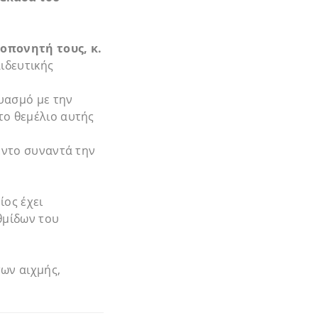
οπονητή τους, κ.
ιδευτικής
υασμό με την
το θεμέλιο αυτής
λέντο συναντά την
ίος έχει
θμίδων του
των αιχμής,