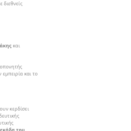
ε διεθνείς
δάκης
και
ροπονητής
 εμπειρία και το
.
χουν κερδίσει
δευτικής
υτικής
δεκάδα του