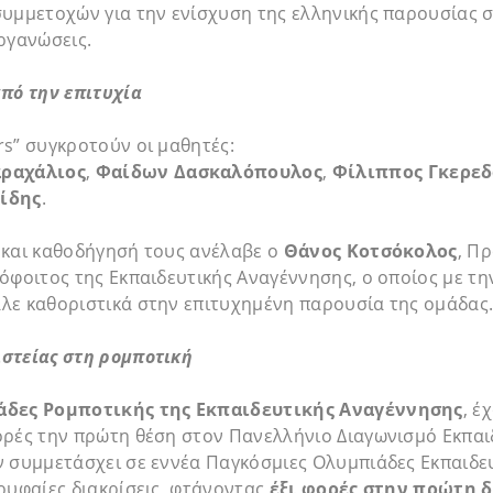
υμμετοχών για την ενίσχυση της ελληνικής παρουσίας σ
ργανώσεις.
πό την επιτυχία
s” συγκροτούν οι μαθητές:
ραχάλιος
,
Φαίδων Δασκαλόπουλος
,
Φίλιππος Γκερε
ίδης
.
 και καθοδήγησή τους ανέλαβε ο
Θάνος Κοτσόκολος
, Π
όφοιτος της Εκπαιδευτικής Αναγέννησης, ο οποίος με την
λε καθοριστικά στην επιτυχημένη παρουσία της ομάδας
στείας στη ρομποτική
δες Ρομποτικής της Εκπαιδευτικής Αναγέννησης
, έ
ορές την πρώτη θέση στον Πανελλήνιο Διαγωνισμό Εκπαι
ν συμμετάσχει σε εννέα Παγκόσμιες Ολυμπιάδες Εκπαιδε
ρυφαίες διακρίσεις, φτάνοντας
έξι φορές στην πρώτη 