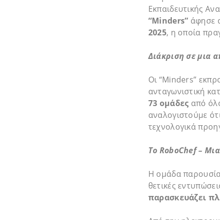
Εκπαιδευτικής Ανα
“Minders”
άφησε α
2025
, η οποία πρ
Διάκριση σε μια α
Οι “Minders” εκπρ
ανταγωνιστική κα
73 ομάδες
από όλο
αναλογιστούμε ότι
τεχνολογικά προηγ
Το RoboChef – Μια
Η ομάδα παρουσί
θετικές εντυπώσει
παρασκευάζει πλ