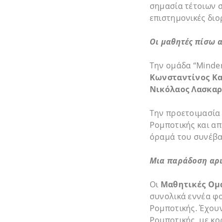
σημασία τέτοιων σ
επιστημονικές διο
Οι μαθητές πίσω α
Την ομάδα “Minder
Κωνσταντίνος Κα
Νικόλαος Λασκαρ
Την προετοιμασία
Ρομποτικής και απ
όραμά του συνέβα
Μια παράδοση αρι
Oι
Μαθητικές Ομά
συνολικά εννέα φ
Ρομποτικής. Έχου
Ρομποτικής, με κο