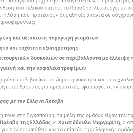
κή παραγγελία μέχρι την επιλογή υλικών, το μαγείρεμα, 
νθεση του τελικού πιάτου, το RoboChef λειτουργεί με ακρ
. Η λύση που προτείνουν οι μαθητές απαντά σε σύγχρον
 προσφέροντας:
μένη και αξιόπιστη παραγωγή γευμάτων
ητα και ταχύτητα εξυπηρέτησης
ιτουργικών δυσκολιών σε περιβάλλοντα με έλλειψη
γιεινή και την ασφάλεια τροφίμων
χι μόνο επιβεβαιώνει τη δημιουργικότητα και το τεχνολο
ίγει και δρόμους για πραγματικές εφαρμογές στην αγορ
ηση με τον Έλληνα Πρέσβη
 τους στη Σιγκαπούρη, τα μέλη της ομάδας είχαν την τι
Πρέσβη της Ελλάδας
, κ.
Χριστόδουλο Μαργαρίτη
, ο ο
για την προσπάθεια και το επίπεδο της ελληνικής ομάδα