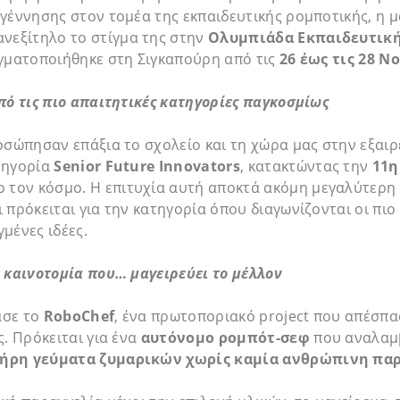
γέννησης στον τομέα της εκπαιδευτικής ρομποτικής, η 
νεξίτηλο το στίγμα της στην
Ολυμπιάδα Εκπαιδευτική
αγματοποιήθηκε στη Σιγκαπούρη από τις
26 έως τις 28 Ν
πό τις πιο απαιτητικές κατηγορίες παγκοσμίως
οσώπησαν επάξια το σχολείο και τη χώρα μας στην εξαιρ
τηγορία
Senior Future Innovators
, κατακτώντας την
11η
 τον κόσμο. Η επιτυχία αυτή αποκτά ακόμη μεγαλύτερη 
 πρόκειται για την κατηγορία όπου διαγωνίζονται οι πιο
μένες ιδέες.
 καινοτομία που… μαγειρεύει το μέλλον
ασε το
RoboChef
, ένα πρωτοποριακό project που απέσπα
ς. Πρόκειται για ένα
αυτόνομο ρομπότ-σεφ
που αναλαμ
ήρη γεύματα ζυμαρικών χωρίς καμία ανθρώπινη πα